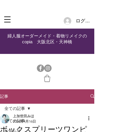
ログイン
婦人服オーダーメイド・着物リメイクの
copia 大阪北区・天神橋
記事
全ての記事
上加世田みほ
全ての記事
2024年4月16日
ボックスプリーツワンピ
お知らせ