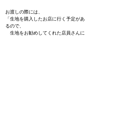
お渡しの際には、
「生地を購入したお店に行く予定があ
るので、
　生地をお勧めしてくれた店員さんに
見せてきます」
と、晴れやかな表情でおっしゃってい
ました。
レディスオーダーメイド
すべて表示
最新記事