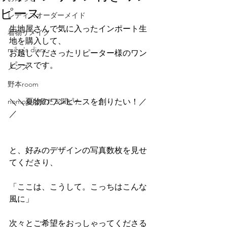
ピース
レディスオーダーメイド
生地屋さんで気に入ったインポート生
着物リメイク
地を購入して、
miho's diary
お越しくださったリピーター様のワン
ピースです。
メンズ
野本room
nomotoは見た＆聞いた
＼＼夏物のワンピースを創りたい！／
／
と、好みのデザインの写真数枚を見せ
てくださり、
「ここは、こうして。こっちはこんな
風に」
次々とご希望をおっしゃってくださる