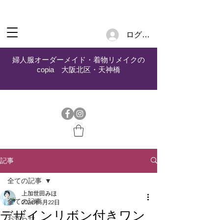
ログイン
婦人服オーダーメイド・着物リメイクの
copia 大阪北区・天神橋
記事
全ての記事
上加世田みほ
全ての記事
2024年5月22日
デザインリボン付きワン
お知らせ