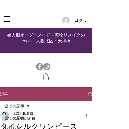
ログイン
婦人服オーダーメイド・着物リメイクの
copia 大阪北区・天神橋
記事
全ての記事
上加世田みほ
全ての記事
2025年8月21日
タイシルクワンピース
お知らせ