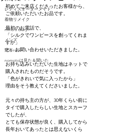
初めてご来店くださったお客様から、
レディスオーダーメイド
ご依頼いただいたお品です。
着物リメイク
最初のお電話で、
miho's diary
「シルクでワンピースを創ってくれま
メンズ
すか」
と、お問い合わせいただきました。
野本room
nomotoは見た＆聞いた
お持ち込みいただいた生地はネットで
購入されたものだそうです。
「色がきれいで気に入ったから」
理由をそう教えてくださいました。
元々の持ち主の方が、30年くらい前に
タイで購入したらしい生地とスカーフ
でしたが、
とても保存状態が良く、購入してから
長年おいてあったとは思えないくら