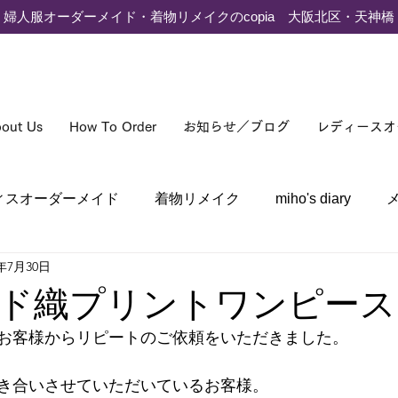
婦人服オーダーメイド・着物リメイクのcopia 大阪北区・天神橋
out Us
How To Order
お知らせ／ブログ
レディースオ
ィスオーダーメイド
着物リメイク
miho's diary
5年7月30日
ド織プリントワンピース
お客様からリピートのご依頼をいただきました。
き合いさせていただいているお客様。