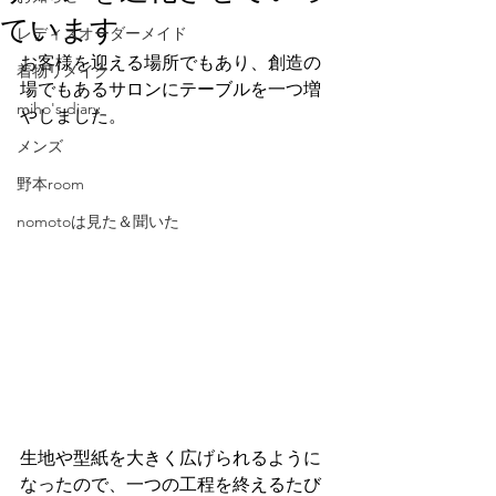
ています
レディスオーダーメイド
お客様を迎える場所でもあり、創造の
着物リメイク
場でもあるサロンにテーブルを一つ増
miho's diary
やしました。
メンズ
野本room
nomotoは見た＆聞いた
生地や型紙を大きく広げられるように
なったので、一つの工程を終えるたび