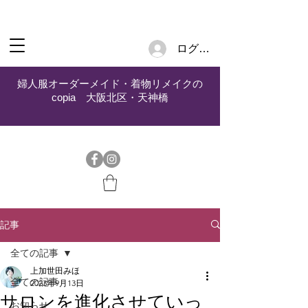
ログイン
婦人服オーダーメイド・着物リメイクの
copia 大阪北区・天神橋
記事
全ての記事
上加世田みほ
全ての記事
2023年9月13日
サロンを進化させていっ
お知らせ