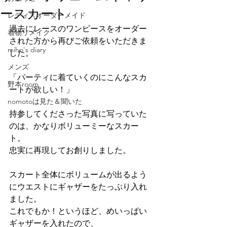
ースカート
レディスオーダーメイド
過去にレースのワンピースをオーダー
着物リメイク
された方から再びご依頼をいただきま
miho's diary
した。
メンズ
「パーティに着ていくのにこんなスカ
野本room
ートが欲しい！」
nomotoは見た＆聞いた
持参してくださった写真に写っていた
のは、かなりボリューミーなスカー
ト。
忠実に再現してお創りしました。
スカート全体にボリュームが出るよう
にウエストにギャザーをたっぷり入れ
ました。
これでもか！というほど、めいっぱい
ギャザーを入れたので、