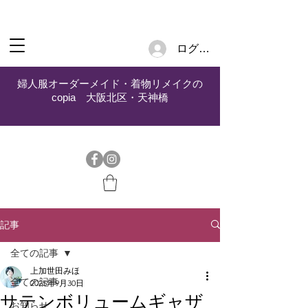
ログイン
婦人服オーダーメイド・着物リメイクの
copia 大阪北区・天神橋
記事
全ての記事
上加世田みほ
全ての記事
2025年9月30日
サテンボリュームギャザ
お知らせ