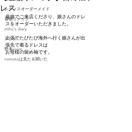
レス
レディスオーダーメイド
母娘でご来店くださり、娘さんのドレ
着物リメイク
スをオーダーいただきました。
miho's diary
出張でたびたび海外へ行く娘さんが出
メンズ
張先で着るドレスは
野本room
お母様の留め袖です。
nomotoは見た＆聞いた