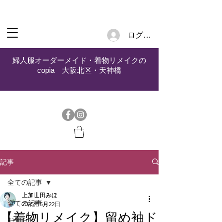
ログイン
婦人服オーダーメイド・着物リメイクの
copia 大阪北区・天神橋
記事
全ての記事
上加世田みほ
全ての記事
2025年5月22日
【着物リメイク】留め袖ド
お知らせ