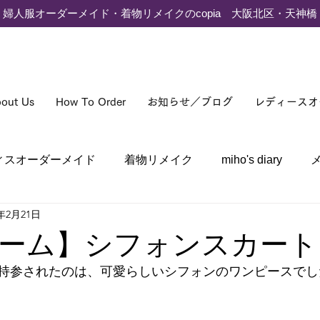
婦人服オーダーメイド・着物リメイクのcopia 大阪北区・天神橋
out Us
How To Order
お知らせ／ブログ
レディースオ
ィスオーダーメイド
着物リメイク
miho's diary
4年2月21日
ーム】シフォンスカート
が持参されたのは、可愛らしいシフォンのワンピースでし