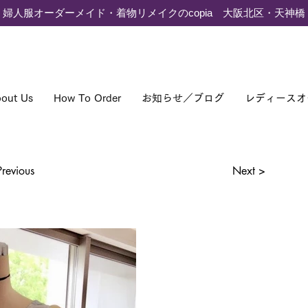
婦人服オーダーメイド・着物リメイクのcopia 大阪北区・天神橋
out Us
How To Order
お知らせ／ブログ
レディースオ
Previous
Next >