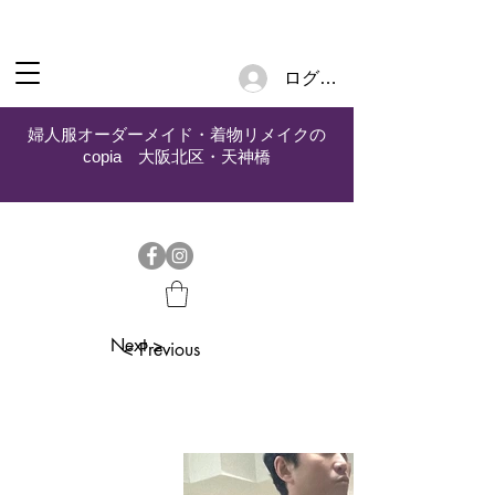
ログイン
婦人服オーダーメイド・着物リメイクの
copia 大阪北区・天神橋
Next >
< Previous