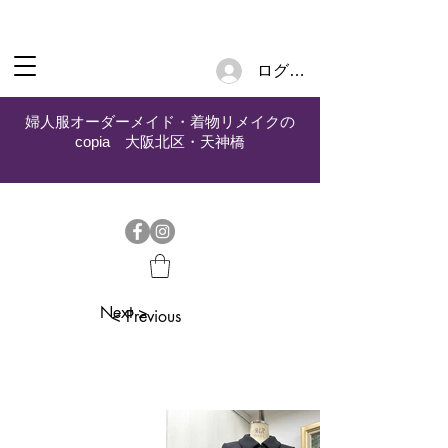
ログイン
婦人服オーダーメイド・着物リメイクの
copia 大阪北区・天神橋
Next >
< Previous