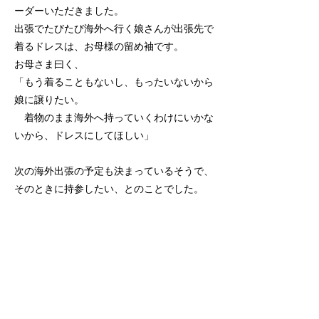
ーダーいただきました。
出張でたびたび海外へ行く娘さんが出張先で
着るドレスは、お母様の留め袖です。
お母さま曰く、
「もう着ることもないし、もったいないから
娘に譲りたい。
着物のまま海外へ持っていくわけにいかな
いから、ドレスにしてほしい」
次の海外出張の予定も決まっているそうで、
そのときに持参したい、とのことでした。
デザインは、ご希望をお聞きしつつ、一緒に
過去の事例をいくつか見て決定。
肩ひもの右後ろと裾のスリットの奥に紋を入
れ、裾部分は歩くと見えるようにしていま
す。
ウエストにつけたリボンは外れないように後