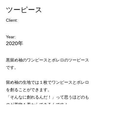
ツーピース
Client:
Year:
2020年
黒留め袖のワンピースとボレロのツーピース
です。
留め袖の生地では１枚でワンピースとボレロ
を創ることができます。
「そんなに創れるんだ！」って思うほどのも
のが着物１着からできるんです！
今回のお客様のご要望は、扇の柄の出す位置
は目立つところじゃないほうがいい、という