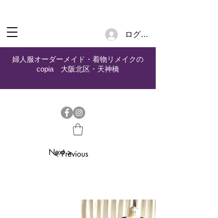
ログイン
婦人服オーダーメイド・着物リメイクの
copia 大阪北区・天神橋
Next >
< Previous